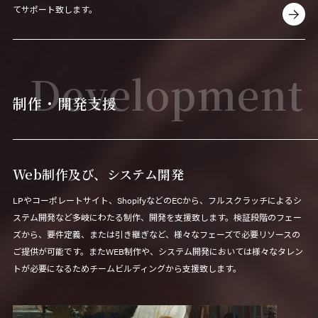
てサポート致します。
Development
制作・開発支援
Web制作及び、システム開発
LPやコーポレートサイト、ShopifyなどのECから、フルスクラッチによるシ
ステム開発など多岐にわたる制作、開発を支援致します。検証段階のフェー
ズから、要件定義、または引き継ぎなど、様々なフェーズで必要リソースの
ご提供が可能です。またWEB制作や、システム開発においては様々なタレン
トが必要になるためチームビルディングから支援致します。