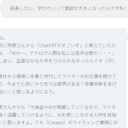
成長したい、学びたいって意欲が大きくなったんですね
ね。
前に市原さんから「ChatGPTがすごいぞ」と教えていただ
は、「AIか〜。アナログ人間な私には苦手分野だ・・・」
しまい、正直なかなか手をつけられなかったんです（汗）
育休から復帰し本業と併行してライターのお仕事を続けて
で、今までと同じやり方では限界がある！作業効率をあげ
ばい！と感じるようになり。
原さんからも「今後益々AIが発展していくなかで、ライタ
長く活躍していけるように、AIを使いこなせる人材を目指
いと思いますよ。うち（Crewto）のライティング業務にお