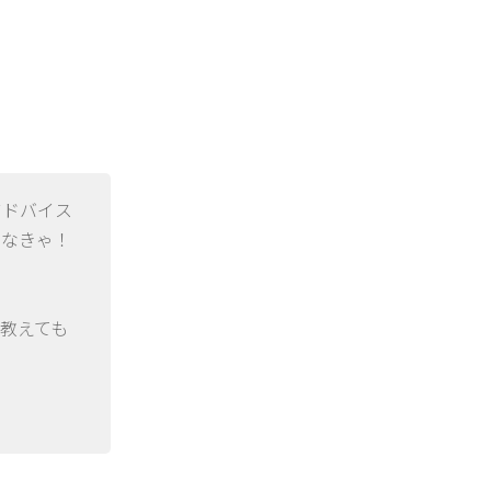
アドバイス
まなきゃ！
教えても